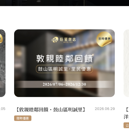
【
【敦親睦鄰回饋・鼓山區明誠里】
2026.06.29
.05
洋
限時優惠
公