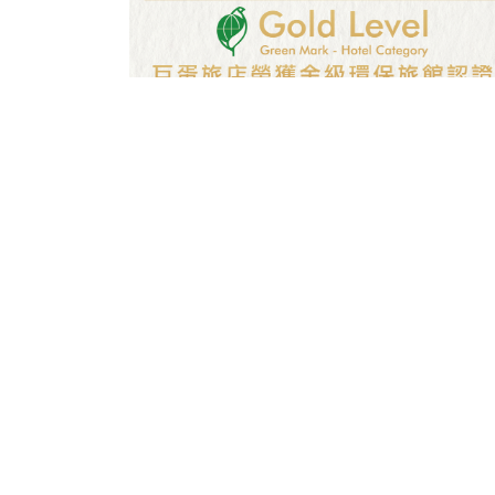
【狂賀！巨蛋旅店榮獲金級環保旅館
2025.10
認證】
公告