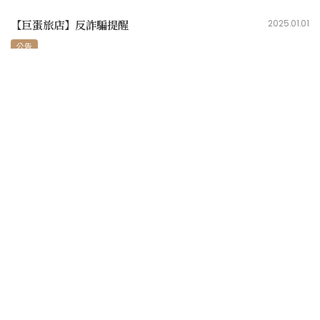
【巨蛋旅店】反詐騙提醒
2025.01.01
公告
07-586-8388
07-552-8966
service@hotelr14.com
高雄市鼓山區文忠路 1 號