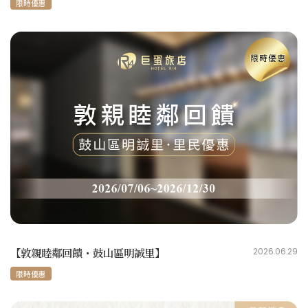
限時優惠
【敦親睦鄰回饋・鼓山區明誠里】
2026.06.29
限時優惠